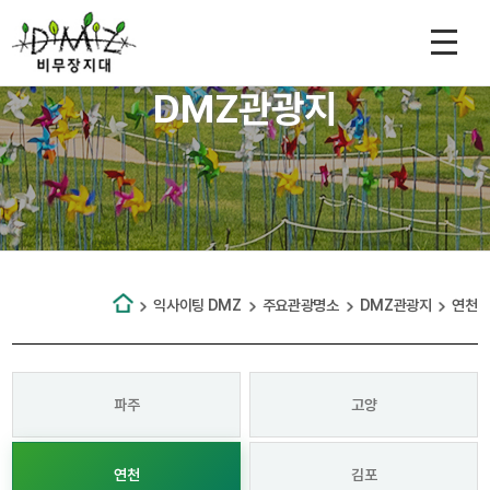
DMZ관광지
익사이팅 DMZ
주요관광명소
DMZ관광지
연천
파주
고양
연천
김포