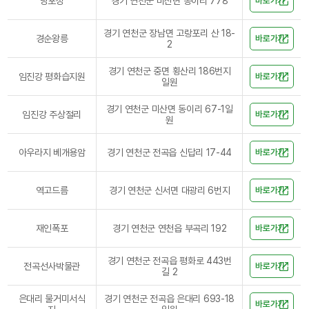
당포성
경기 연천군 미산면 동이리 778
바로가기
경기 연천군 장남면 고랑포리 산 18-
경순왕릉
바로가기
2
경기 연천군 중면 횡산리 186번지
임진강 평화습지원
바로가기
일원
경기 연천군 미산면 동이리 67-1일
임진강 주상절리
바로가기
원
아우라지 베개용암
경기 연천군 전곡읍 신답리 17-44
바로가기
역고드름
경기 연천군 신서면 대광리 6번지
바로가기
재인폭포
경기 연천군 연천읍 부곡리 192
바로가기
경기 연천군 전곡읍 평화로 443번
전곡선사박물관
바로가기
길 2
은대리 물거미서식
경기 연천군 전곡읍 은대리 693-18
바로가기