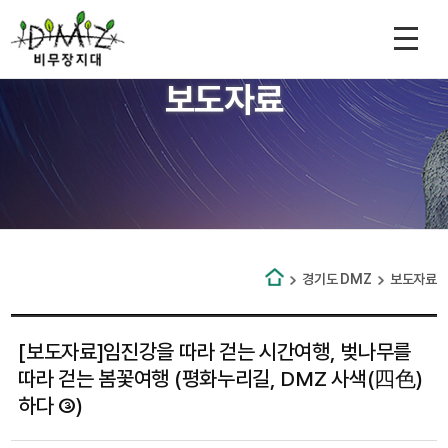
보도자료
경기도 DMZ
보도자료
[보도자료]임진강을 따라 걷는 시간여행, 벚나무를
따라 걷는 봄꽃여행 (평화누리길, DMZ 사색(四色)
하다 ③)