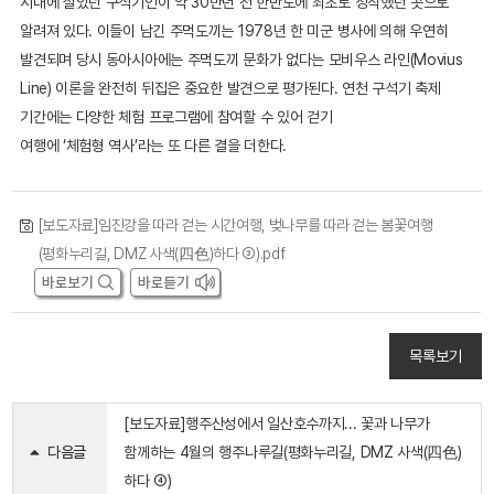
시대에 살았던 구석기인이 약 30만년 전 한반도에 최초로 정착했던 곳으로
알려져 있다. 이들이 남긴 주먹도끼는 1978년 한 미군 병사에 의해 우연히
발견되며 당시 동아시아에는 주먹도끼 문화가 없다는 모비우스 라인(Movius
Line) 이론을 완전히 뒤집은 중요한 발견으로 평가된다. 연천 구석기 축제
기간에는 다양한 체험 프로그램에 참여할 수 있어 걷기
여행에 ‘체험형 역사’라는 또 다른 결을 더한다.
[보도자료]임진강을 따라 걷는 시간여행, 벚나무를 따라 걷는 봄꽃여행
(평화누리길, DMZ 사색(四色)하다 ③).pdf
목록보기
[보도자료]행주산성에서 일산호수까지... 꽃과 나무가
다음글
함께하는 4월의 행주나루길(평화누리길, DMZ 사색(四色)
하다 ④)