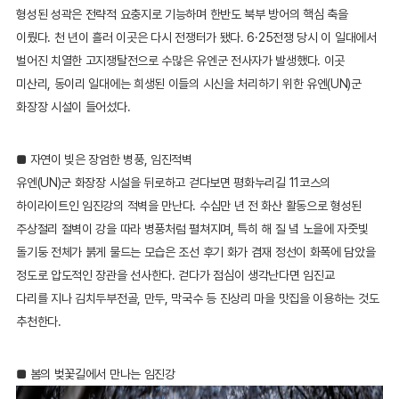
형성된 성곽은 전략적 요충지로 기능하며 한반도 북부 방어의 핵심 축을
이뤘다. 천 년이 흘러 이곳은 다시 전쟁터가 됐다. 6·25전쟁 당시 이 일대에서
벌어진 치열한 고지쟁탈전으로 수많은 유엔군 전사자가 발생했다. 이곳
미산리, 동이리 일대에는 희생된 이들의 시신을 처리하기 위한 유엔(UN)군
화장장 시설이 들어섰다.
■ 자연이 빚은 장엄한 병풍, 임진적벽
유엔(UN)군 화장장 시설을 뒤로하고 걷다보면 평화누리길 11코스의
하이라이트인 임진강의 적벽을 만난다. 수십만 년 전 화산 활동으로 형성된
주상절리 절벽이 강을 따라 병풍처럼 펼쳐지며, 특히 해 질 녘 노을에 자줏빛
돌기둥 전체가 붉게 물드는 모습은 조선 후기 화가 겸재 정선이 화폭에 담았을
정도로 압도적인 장관을 선사한다. 걷다가 점심이 생각난다면 임진교
다리를 지나 김치두부전골, 만두, 막국수 등 진상리 마을 맛집을 이용하는 것도
추천한다.
■ 봄의 벚꽃길에서 만나는 임진강