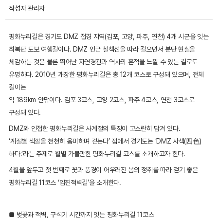
게시물
작성자
관리자
정보
평화누리길은 경기도 DMZ 접경 지역(김포, 고양, 파주, 연천) 4개 시군을 잇는
최북단 도보 여행길이다. DMZ 인근 철책선을 따라 걸으면서 분단 현실을
체감하는 것은 물론 뛰어난 자연경관과 역사의 흔적을 느낄 수 있는 길로도
유명하다. 2010년 개장한 평화누리길은 총 12개 코스로 구성돼 있으며, 전체
길이는
약 189km 안팎이다. 김포 3코스, 고양 2코스, 파주 4코스, 연천 3코스로
구성돼 있다.
DMZ와 인접한 평화누리길은 사계절의 특징이 고스란히 담겨 있다.
‘계절별 색깔을 천천히 음미하며 걷는다’ 점에서 경기도는 ‘DMZ 사색(四色)
하다.’라는 주제로 월별 가볼만한 평화누리길 코스를 소개하고자 한다.
4월을 앞두고 첫 번째로 꽃과 풍경이 어우러진 봄의 정취를 따라 걷기 좋은
평화누리길 11코스 ‘임진적벽길’을 소개한다.
■ 벚꽃과 적벽, 구석기 시간까지 잇는 평화누리길 11코스