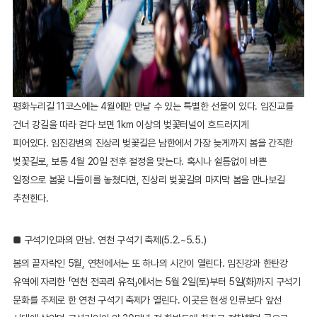
평화누리길 11코스에는 4월에만 만날 수 있는 특별한 선물이 있다. 임진교를
건너 강길을 따라 걷다 보면 1km 이상의 벚꽃터널이 흐드러지게
피어있다. 임진강변의 진상리 벚꽃길은 남한에서 가장 늦게까지 봄을 간직한
벚꽃길로, 보통 4월 20일 전후 절정을 맞는다. 혹시나 쉴틈없이 바쁜
일정으로 봄꽃 나들이를 놓쳤다면, 진상리 벚꽃길의 마지막 봄을 만나보길
추천한다.
■ 구석기인과의 만남. 연천 구석기 축제(5.2.~5.5.)
봄의 끝자락인 5월, 연천에서는 또 하나의 시간이 열린다. 임진강과 한탄강
유역에 자리한 「연천 전곡리 유적」에서는 5월 2일(토)부터 5일(화)까지 구석기
문화를 주제로 한 연천 구석기 축제가 열린다. 이곳은 현생 인류보다 앞선