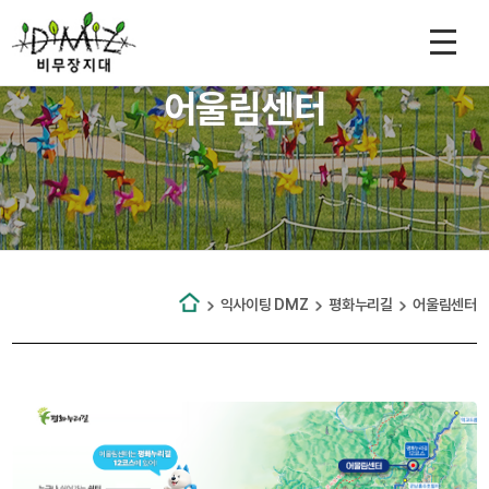
어울림센터
익사이팅 DMZ
평화누리길
어울림센터